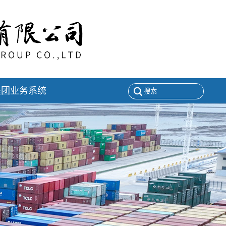
集团业务系统