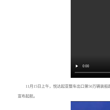
11月15日上午，悦达起亚整车出口第50万辆
宣布起航。