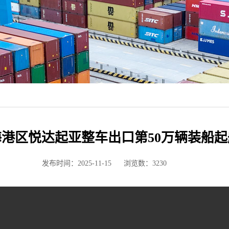
港区悦达起亚整车出口第50万辆装船
发布时间：2025-11-15
浏览数：
3230