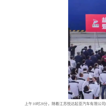
上午10时28分，随着江苏悦达起亚汽车有限公