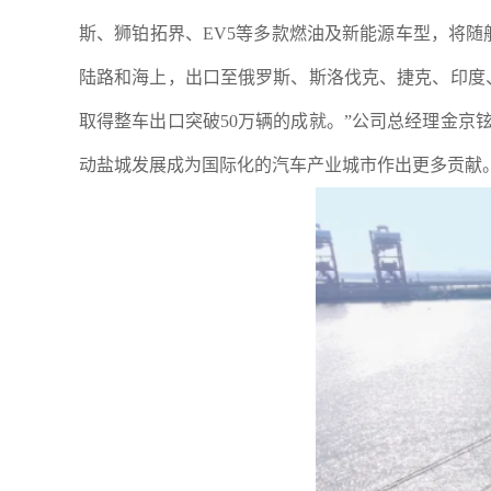
斯、狮铂拓界、EV5等多款燃油及新能源车型，将随船
陆路和海上，出口至俄罗斯、斯洛伐克、捷克、印度
取得整车出口突破50万辆的成就。”公司总经理金
动盐城发展成为国际化的汽车产业城市作出更多贡献