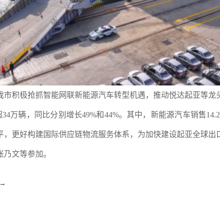
我市积极抢抓智能网联新能源汽车转型机遇，推动悦达起亚等龙
4万辆，同比分别增长49%和44%。其中，新能源汽车销售14.
平，更好构建国际供应链物流服务体系，为加快建设起亚全球出
张乃文等参加。
→