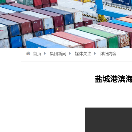
首页
集团新闻
媒体关注
详细内容
盐城港滨海