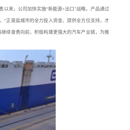
销售以来，公司加快实施“新能源+出口”战略，产品通过
。“正是盐城市的全力投入资金、提供全方位支持，才
将继续奋勇向前，积极构建更强大的汽车产业链，为推