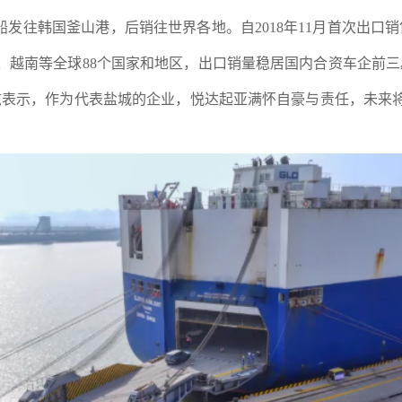
发往韩国釜山港，后销往世界各地。自2018年11月首次出口
、越南等全球88个国家和地区，出口销量稳居国内合资车企前三
京铉表示，作为代表盐城的企业，悦达起亚满怀自豪与责任，未来
。