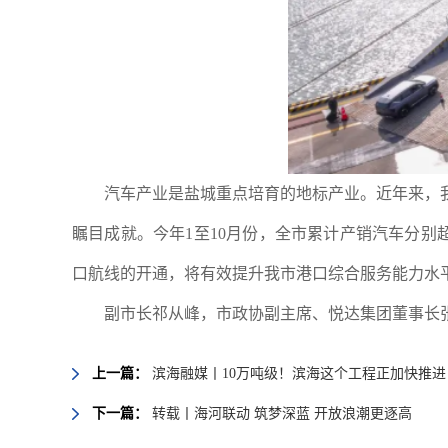
汽车产业是盐城重点培育的地标产业。近年来，
瞩目成就。今年1至10月份，全市累计产销汽车分别超3
口航线的开通，将有效提升我市港口综合服务能力水
副市长祁从峰，市政协副主席、悦达集团董事长
上一篇：
滨海融媒丨10万吨级！滨海这个工程正加快推进
下一篇：
转载丨海河联动 筑梦深蓝 开放浪潮更逐高