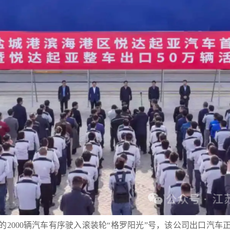
司的2000辆汽车有序驶入滚装轮“格罗阳光”号，该公司出口汽