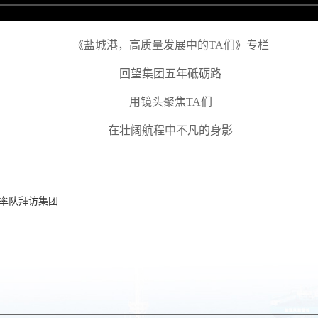
《盐城港，高质量发展中的TA们》专栏
回望集团五年砥砺路
用镜头聚焦TA们
在壮阔航程中不凡的身影
率队拜访集团