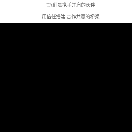
TA们是携手并肩的伙伴
用信任搭建 合作共赢的桥梁