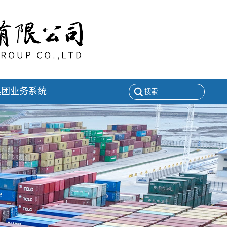
集团业务系统