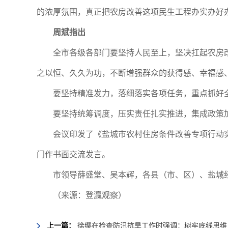
的浓厚氛围，真正把农房改善这项民生工程办实办好
周斌指出
全市各级各部门要坚持人民至上，坚决扛起农房
之以恒、久久为功，不断增强群众的获得感、幸福感
要坚持精准发力，落细落实各项任务，重点抓好
要坚持统筹调度，压实责任扎实推进，集成政策
会议印发了《盐城市农村住房条件改善专项行动
门作书面交流发言。
市领导薛盛堂、吴本辉，各县（市、区）、盐城
（来源：登瀛观察）
上一篇：
徐缨在检查防汛抗旱工作时强调：树牢底线思维